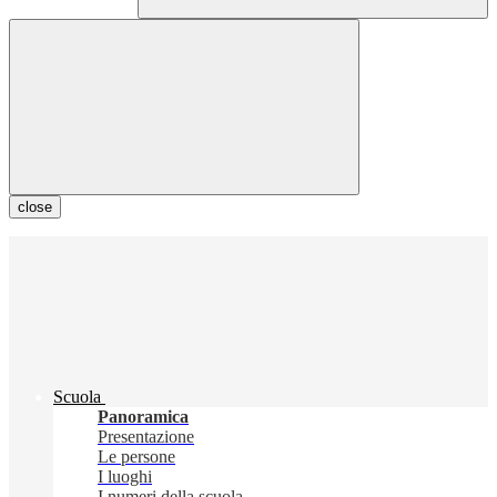
close
Scuola
Panoramica
Presentazione
Le persone
I luoghi
I numeri della scuola