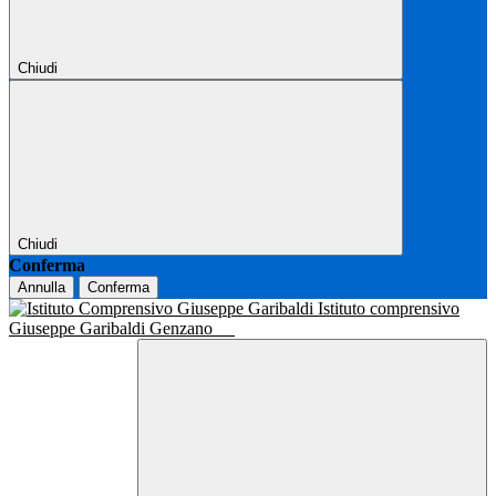
Chiudi
Chiudi
Conferma
Annulla
Conferma
Istituto comprensivo
Giuseppe Garibaldi Genzano