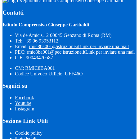
Istituto Comprensivo Giuseppe Garibaldi
Contatti
Istituto Comprensivo Giuseppe Garibaldi
Via de Amicis,12 00045 Genzano di Roma (RM)
Tel:
+39 06 93953112
Email:
rmic8ba001@istruzione.it
Link per inviare una mail
PEC:
rmic8ba001@pec.istruzione.it
Link per inviare una mail
C.F.: 90049470587
CM: RMIC8BA001
Codice Univoco Ufficio: UFF46O
Seguici su
Facebook
Youtube
Instagram
Sezione Link Utili
Cookie policy
Note legali