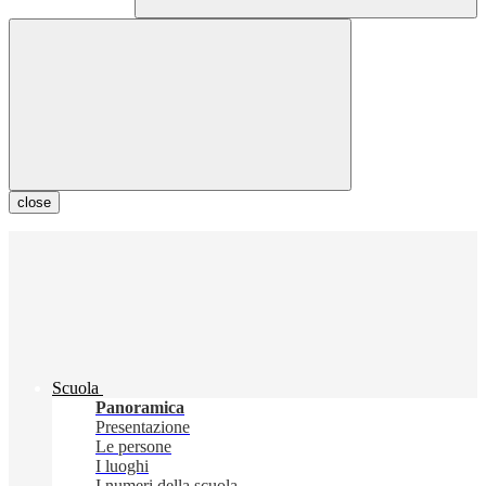
close
Scuola
Panoramica
Presentazione
Le persone
I luoghi
I numeri della scuola