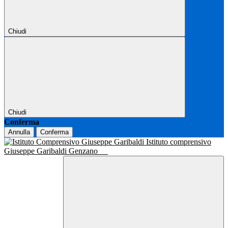
Chiudi
Chiudi
Conferma
Annulla
Conferma
Istituto comprensivo
Giuseppe Garibaldi Genzano