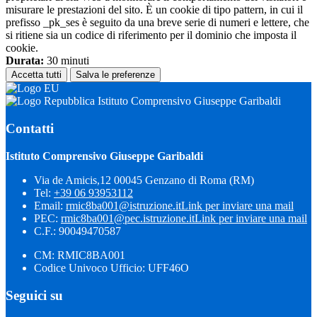
misurare le prestazioni del sito. È un cookie di tipo pattern, in cui il
prefisso _pk_ses è seguito da una breve serie di numeri e lettere, che
si ritiene sia un codice di riferimento per il dominio che imposta il
cookie.
Durata:
30 minuti
Accetta tutti
Salva le preferenze
Istituto Comprensivo Giuseppe Garibaldi
Contatti
Istituto Comprensivo Giuseppe Garibaldi
Via de Amicis,12 00045 Genzano di Roma (RM)
Tel:
+39 06 93953112
Email:
rmic8ba001@istruzione.it
Link per inviare una mail
PEC:
rmic8ba001@pec.istruzione.it
Link per inviare una mail
C.F.: 90049470587
CM: RMIC8BA001
Codice Univoco Ufficio: UFF46O
Seguici su