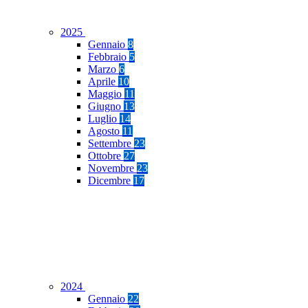
2025
Gennaio
8
Febbraio
5
Marzo
6
Aprile
10
Maggio
11
Giugno
13
Luglio
14
Agosto
11
Settembre
23
Ottobre
27
Novembre
23
Dicembre
17
2024
Gennaio
22