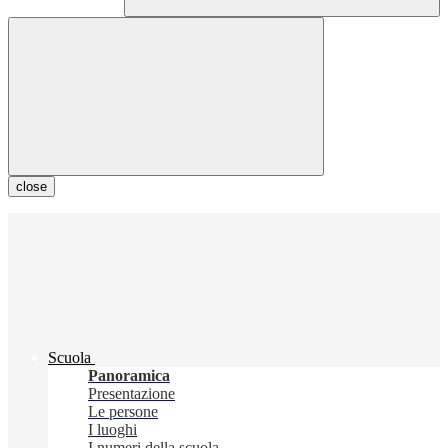
close
Scuola
Panoramica
Presentazione
Le persone
I luoghi
I numeri della scuola