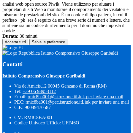
analisi web open source Piwik. Viene utilizzato per aiutare i
proprietari di siti Web a monitorare il comportamento dei visitatori e
misurare le prestazioni del sito. È un cookie di tipo pattern, in cui il
prefisso _pk_ses è seguito da una breve serie di numeri e lettere, che
si ritiene sia un codice di riferimento per il dominio che imposta il
cookie.
Durata:
30 minuti
Accetta tutti
Salva le preferenze
Istituto Comprensivo Giuseppe Garibaldi
Contatti
Istituto Comprensivo Giuseppe Garibaldi
Via de Amicis,12 00045 Genzano di Roma (RM)
Tel:
+39 06 93953112
Email:
rmic8ba001@istruzione.it
Link per inviare una mail
PEC:
rmic8ba001@pec.istruzione.it
Link per inviare una mail
C.F.: 90049470587
CM: RMIC8BA001
Codice Univoco Ufficio: UFF46O