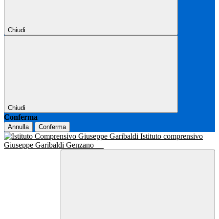
Chiudi
Chiudi
Conferma
Annulla
Conferma
Istituto comprensivo
Giuseppe Garibaldi Genzano