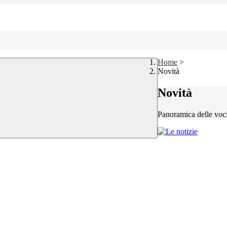
Home
>
Novità
Novità
Panoramica delle voc