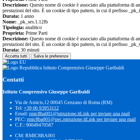
Descrizione:
Questo nome di cookie è associato alla piattaforma di ana
prestazioni del sito. È un cookie di tipo pattern, in cui il prefisso _pk
Durata:
1 anno
Nome:
_pk_ses.1.12fb
Tipologia:
analitico
Proprieta:
Prime Parti
Descrizione:
Questo nome di cookie è associato alla piattaforma di ana
prestazioni del sito. È un cookie di tipo pattern, in cui il prefisso _pk
Durata:
30 minuti
Accetta tutti
Salva le preferenze
Istituto Comprensivo Giuseppe Garibaldi
Contatti
Istituto Comprensivo Giuseppe Garibaldi
Via de Amicis,12 00045 Genzano di Roma (RM)
Tel:
+39 06 93953112
Email:
rmic8ba001@istruzione.it
Link per inviare una mail
PEC:
rmic8ba001@pec.istruzione.it
Link per inviare una mail
C.F.: 90049470587
CM: RMIC8BA001