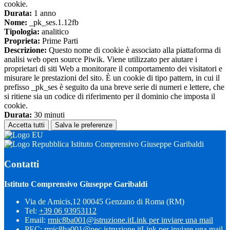
cookie.
Durata:
1 anno
Nome:
_pk_ses.1.12fb
Tipologia:
analitico
Proprieta:
Prime Parti
Descrizione:
Questo nome di cookie è associato alla piattaforma di
analisi web open source Piwik. Viene utilizzato per aiutare i
proprietari di siti Web a monitorare il comportamento dei visitatori e
misurare le prestazioni del sito. È un cookie di tipo pattern, in cui il
prefisso _pk_ses è seguito da una breve serie di numeri e lettere, che
si ritiene sia un codice di riferimento per il dominio che imposta il
cookie.
Durata:
30 minuti
Accetta tutti
Salva le preferenze
Istituto Comprensivo Giuseppe Garibaldi
Contatti
Istituto Comprensivo Giuseppe Garibaldi
Via de Amicis,12 00045 Genzano di Roma (RM)
Tel:
+39 06 93953112
Email:
rmic8ba001@istruzione.it
Link per inviare una mail
PEC:
rmic8ba001@pec.istruzione.it
Link per inviare una mail