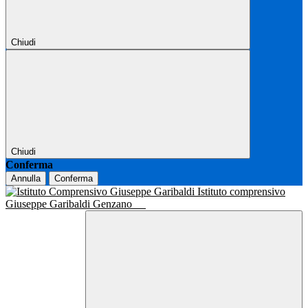
Chiudi
Chiudi
Conferma
Annulla
Conferma
Istituto comprensivo
Giuseppe Garibaldi Genzano