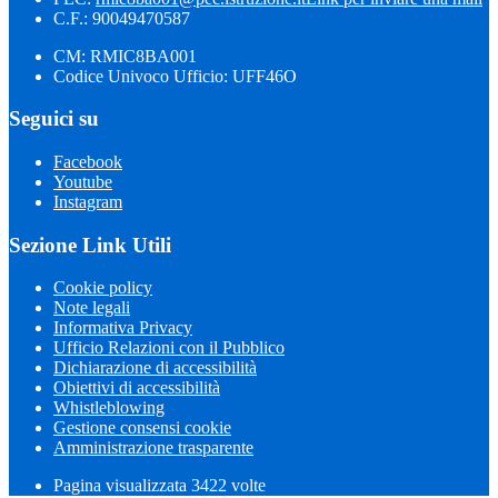
C.F.: 90049470587
CM: RMIC8BA001
Codice Univoco Ufficio: UFF46O
Seguici su
Facebook
Youtube
Instagram
Sezione Link Utili
Cookie policy
Note legali
Informativa Privacy
Ufficio Relazioni con il Pubblico
Dichiarazione di accessibilità
Obiettivi di accessibilità
Whistleblowing
Gestione consensi cookie
Amministrazione trasparente
Pagina visualizzata
3422
volte