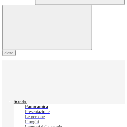
close
Scuola
Panoramica
Presentazione
Le persone
I luoghi
I numeri della scuola