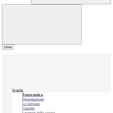
close
Scuola
Panoramica
Presentazione
Le persone
I luoghi
I numeri della scuola