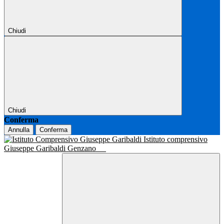
Chiudi
Chiudi
Conferma
Annulla
Conferma
Istituto comprensivo
Giuseppe Garibaldi Genzano