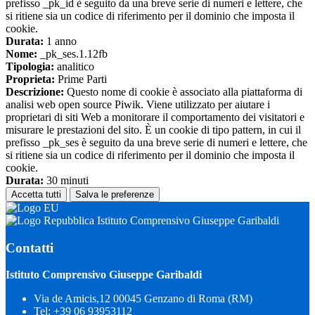
prefisso _pk_id è seguito da una breve serie di numeri e lettere, che
si ritiene sia un codice di riferimento per il dominio che imposta il
cookie.
Durata:
1 anno
Nome:
_pk_ses.1.12fb
Tipologia:
analitico
Proprieta:
Prime Parti
Descrizione:
Questo nome di cookie è associato alla piattaforma di
analisi web open source Piwik. Viene utilizzato per aiutare i
proprietari di siti Web a monitorare il comportamento dei visitatori e
misurare le prestazioni del sito. È un cookie di tipo pattern, in cui il
prefisso _pk_ses è seguito da una breve serie di numeri e lettere, che
si ritiene sia un codice di riferimento per il dominio che imposta il
cookie.
Durata:
30 minuti
Accetta tutti
Salva le preferenze
Istituto Comprensivo Giuseppe Garibaldi
Contatti
Istituto Comprensivo Giuseppe Garibaldi
Via de Amicis,12 00045 Genzano di Roma (RM)
Tel:
+39 06 93953112