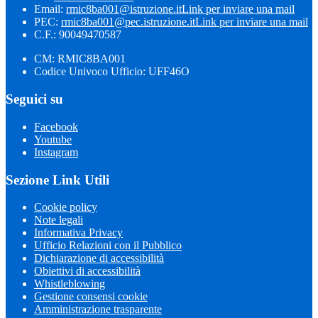
Email:
rmic8ba001@istruzione.it
Link per inviare una mail
PEC:
rmic8ba001@pec.istruzione.it
Link per inviare una mail
C.F.: 90049470587
CM: RMIC8BA001
Codice Univoco Ufficio: UFF46O
Seguici su
Facebook
Youtube
Instagram
Sezione Link Utili
Cookie policy
Note legali
Informativa Privacy
Ufficio Relazioni con il Pubblico
Dichiarazione di accessibilità
Obiettivi di accessibilità
Whistleblowing
Gestione consensi cookie
Amministrazione trasparente