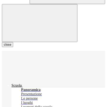
close
Scuola
Panoramica
Presentazione
Le persone
I luoghi
I numeri della scuola