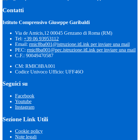
Contatti
Istituto Comprensivo Giuseppe Garibaldi
Via de Amicis,12 00045 Genzano di Roma (RM)
Tel:
+39 06 93953112
Email:
rmic8ba001@istruzione.it
Link per inviare una mail
PEC:
rmic8ba001@pec.istruzione.it
Link per inviare una mail
C.F.: 90049470587
CM: RMIC8BA001
Codice Univoco Ufficio: UFF46O
Seguici su
Facebook
Youtube
Instagram
Sezione Link Utili
Cookie policy
Note legali