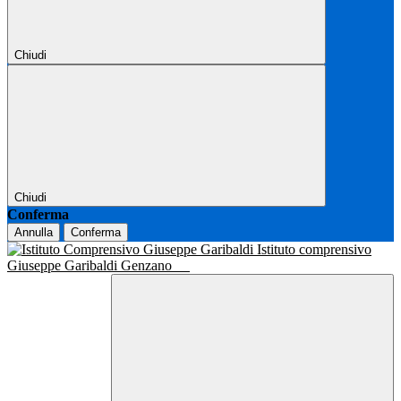
Chiudi
Chiudi
Conferma
Annulla
Conferma
Istituto comprensivo
Giuseppe Garibaldi Genzano