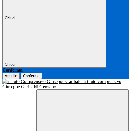
Chiudi
Chiudi
Conferma
Annulla
Conferma
Istituto comprensivo
Giuseppe Garibaldi Genzano