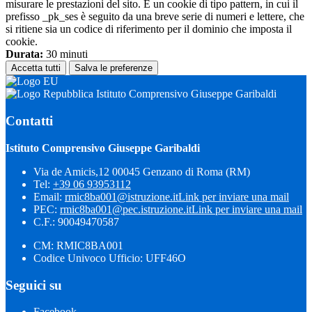
misurare le prestazioni del sito. È un cookie di tipo pattern, in cui il
prefisso _pk_ses è seguito da una breve serie di numeri e lettere, che
si ritiene sia un codice di riferimento per il dominio che imposta il
cookie.
Durata:
30 minuti
Accetta tutti
Salva le preferenze
Istituto Comprensivo Giuseppe Garibaldi
Contatti
Istituto Comprensivo Giuseppe Garibaldi
Via de Amicis,12 00045 Genzano di Roma (RM)
Tel:
+39 06 93953112
Email:
rmic8ba001@istruzione.it
Link per inviare una mail
PEC:
rmic8ba001@pec.istruzione.it
Link per inviare una mail
C.F.: 90049470587
CM: RMIC8BA001
Codice Univoco Ufficio: UFF46O
Seguici su
Facebook