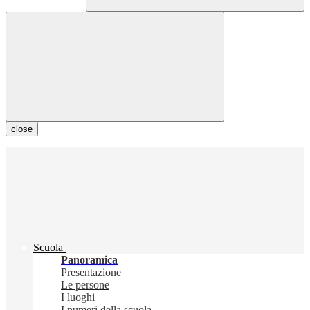
close
Scuola
Panoramica
Presentazione
Le persone
I luoghi
I numeri della scuola