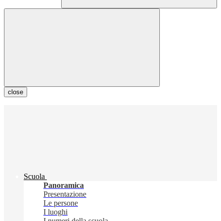
close
Scuola
Panoramica
Presentazione
Le persone
I luoghi
I numeri della scuola