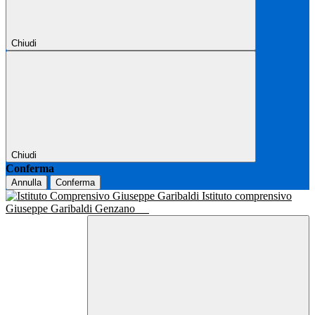
Chiudi
Chiudi
Conferma
Annulla
Conferma
Istituto comprensivo
Giuseppe Garibaldi Genzano