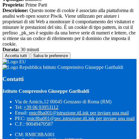
Proprieta:
Prime Parti
Descrizione:
Questo nome di cookie è associato alla piattaforma di
analisi web open source Piwik. Viene utilizzato per aiutare i
proprietari di siti Web a monitorare il comportamento dei visitatori e
misurare le prestazioni del sito. È un cookie di tipo pattern, in cui il
prefisso _pk_ses è seguito da una breve serie di numeri e lettere, che
si ritiene sia un codice di riferimento per il dominio che imposta il
cookie.
Durata:
30 minuti
Accetta tutti
Salva le preferenze
Istituto Comprensivo Giuseppe Garibaldi
Contatti
Istituto Comprensivo Giuseppe Garibaldi
Via de Amicis,12 00045 Genzano di Roma (RM)
Tel:
+39 06 93953112
Email:
rmic8ba001@istruzione.it
Link per inviare una mail
PEC:
rmic8ba001@pec.istruzione.it
Link per inviare una mail
C.F.: 90049470587
CM: RMIC8BA001