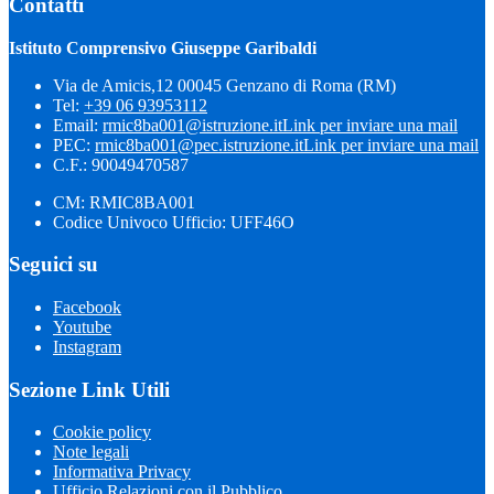
Contatti
Istituto Comprensivo Giuseppe Garibaldi
Via de Amicis,12 00045 Genzano di Roma (RM)
Tel:
+39 06 93953112
Email:
rmic8ba001@istruzione.it
Link per inviare una mail
PEC:
rmic8ba001@pec.istruzione.it
Link per inviare una mail
C.F.: 90049470587
CM: RMIC8BA001
Codice Univoco Ufficio: UFF46O
Seguici su
Facebook
Youtube
Instagram
Sezione Link Utili
Cookie policy
Note legali
Informativa Privacy
Ufficio Relazioni con il Pubblico