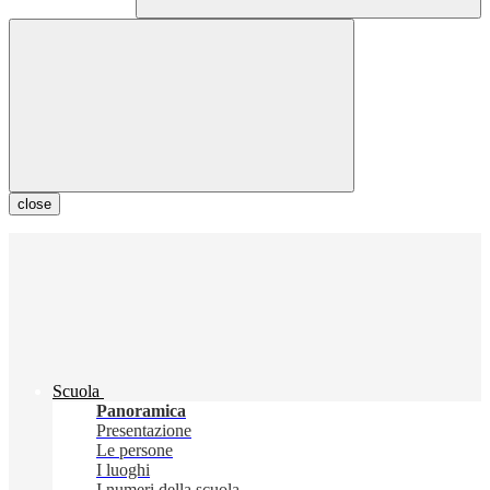
close
Scuola
Panoramica
Presentazione
Le persone
I luoghi
I numeri della scuola