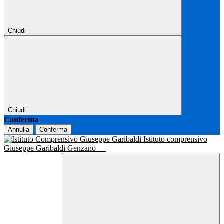
Chiudi
Chiudi
Conferma
Annulla
Conferma
Istituto comprensivo
Giuseppe Garibaldi Genzano