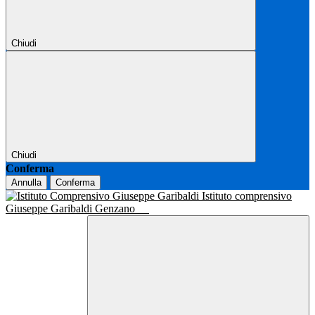
Chiudi
Chiudi
Conferma
Annulla
Conferma
Istituto comprensivo
Giuseppe Garibaldi Genzano