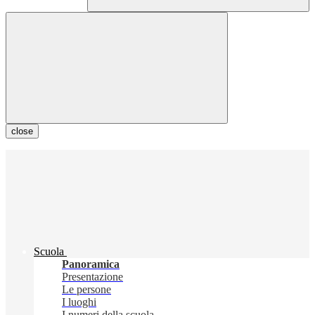
close
Scuola
Panoramica
Presentazione
Le persone
I luoghi
I numeri della scuola