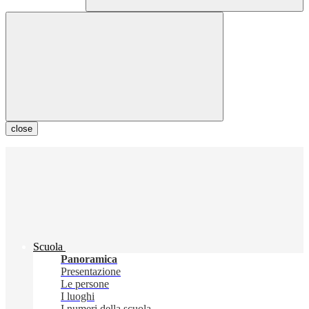
close
Scuola
Panoramica
Presentazione
Le persone
I luoghi
I numeri della scuola