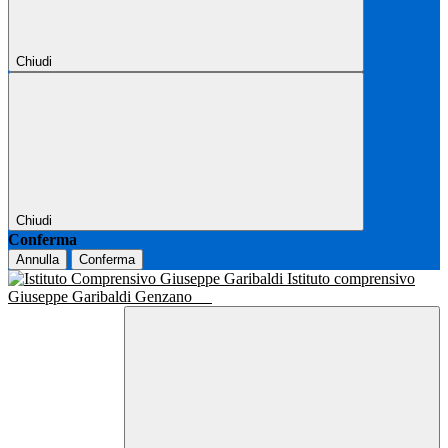
Chiudi
Chiudi
Conferma
Annulla
Conferma
Istituto comprensivo
Giuseppe Garibaldi Genzano