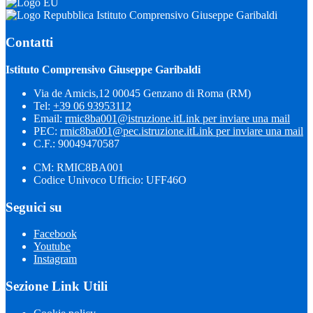
Istituto Comprensivo Giuseppe Garibaldi
Contatti
Istituto Comprensivo Giuseppe Garibaldi
Via de Amicis,12 00045 Genzano di Roma (RM)
Tel:
+39 06 93953112
Email:
rmic8ba001@istruzione.it
Link per inviare una mail
PEC:
rmic8ba001@pec.istruzione.it
Link per inviare una mail
C.F.: 90049470587
CM: RMIC8BA001
Codice Univoco Ufficio: UFF46O
Seguici su
Facebook
Youtube
Instagram
Sezione Link Utili