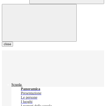
close
Scuola
Panoramica
Presentazione
Le persone
I luoghi
I numeri della scuola