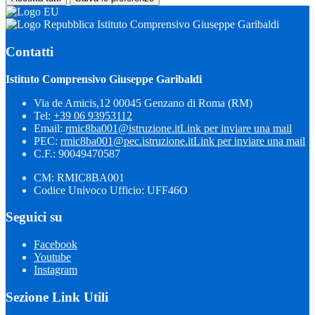
Istituto Comprensivo Giuseppe Garibaldi
Contatti
Istituto Comprensivo Giuseppe Garibaldi
Via de Amicis,12 00045 Genzano di Roma (RM)
Tel:
+39 06 93953112
Email:
rmic8ba001@istruzione.it
Link per inviare una mail
PEC:
rmic8ba001@pec.istruzione.it
Link per inviare una mail
C.F.: 90049470587
CM: RMIC8BA001
Codice Univoco Ufficio: UFF46O
Seguici su
Facebook
Youtube
Instagram
Sezione Link Utili