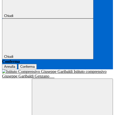
Chiudi
Chiudi
Conferma
Annulla
Conferma
Istituto comprensivo
Giuseppe Garibaldi Genzano