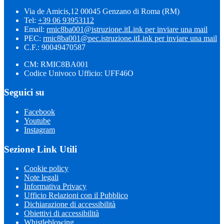
Via de Amicis,12 00045 Genzano di Roma (RM)
Tel:
+39 06 93953112
Email:
rmic8ba001@istruzione.it
Link per inviare una mail
PEC:
rmic8ba001@pec.istruzione.it
Link per inviare una mail
C.F.: 90049470587
CM: RMIC8BA001
Codice Univoco Ufficio: UFF46O
Seguici su
Facebook
Youtube
Instagram
Sezione Link Utili
Cookie policy
Note legali
Informativa Privacy
Ufficio Relazioni con il Pubblico
Dichiarazione di accessibilità
Obiettivi di accessibilità
Whistleblowing