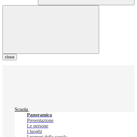
close
Scuola
Panoramica
Presentazione
Le persone
I luoghi
I numeri della scuola