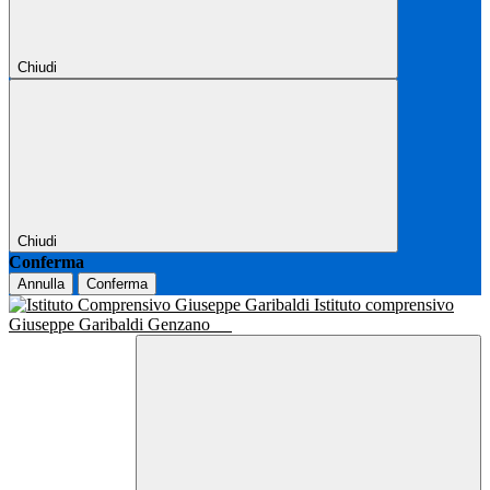
Chiudi
Chiudi
Conferma
Annulla
Conferma
Istituto comprensivo
Giuseppe Garibaldi Genzano