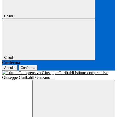
Chiudi
Chiudi
Conferma
Annulla
Conferma
Istituto comprensivo
Giuseppe Garibaldi Genzano