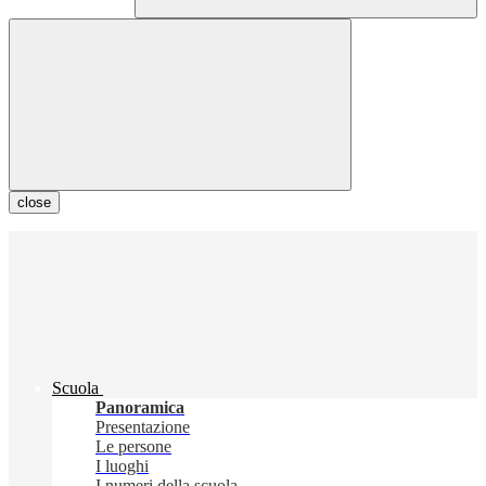
close
Scuola
Panoramica
Presentazione
Le persone
I luoghi
I numeri della scuola