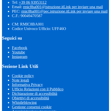
Tel:
+39 06 93953112
Email:
rmic8ba001@istruzione.it
Link per inviare una mail
PEC:
rmic8ba001@pec.istruzione.it
Link per inviare una mail
C.F.: 90049470587
CM: RMIC8BA001
Codice Univoco Ufficio: UFF46O
Seguici su
Facebook
Youtube
Instagram
Sezione Link Utili
Cookie policy
Note legali
Informativa Privacy
Ufficio Relazioni con il Pubblico
Dichiarazione di accessibilità
Obiettivi di accessibilità
Whistleblowing
Gestione consensi cookie