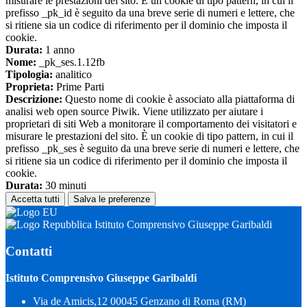
misurare le prestazioni del sito. È un cookie di tipo pattern, in cui il
prefisso _pk_id è seguito da una breve serie di numeri e lettere, che
si ritiene sia un codice di riferimento per il dominio che imposta il
cookie.
Durata:
1 anno
Nome:
_pk_ses.1.12fb
Tipologia:
analitico
Proprieta:
Prime Parti
Descrizione:
Questo nome di cookie è associato alla piattaforma di
analisi web open source Piwik. Viene utilizzato per aiutare i
proprietari di siti Web a monitorare il comportamento dei visitatori e
misurare le prestazioni del sito. È un cookie di tipo pattern, in cui il
prefisso _pk_ses è seguito da una breve serie di numeri e lettere, che
si ritiene sia un codice di riferimento per il dominio che imposta il
cookie.
Durata:
30 minuti
Accetta tutti
Salva le preferenze
Istituto Comprensivo Giuseppe Garibaldi
Contatti
Istituto Comprensivo Giuseppe Garibaldi
Via de Amicis,12 00045 Genzano di Roma (RM)