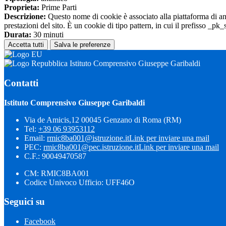
Proprieta:
Prime Parti
Descrizione:
Questo nome di cookie è associato alla piattaforma di ana
prestazioni del sito. È un cookie di tipo pattern, in cui il prefisso _pk
Durata:
30 minuti
Accetta tutti
Salva le preferenze
Istituto Comprensivo Giuseppe Garibaldi
Contatti
Istituto Comprensivo Giuseppe Garibaldi
Via de Amicis,12 00045 Genzano di Roma (RM)
Tel:
+39 06 93953112
Email:
rmic8ba001@istruzione.it
Link per inviare una mail
PEC:
rmic8ba001@pec.istruzione.it
Link per inviare una mail
C.F.: 90049470587
CM: RMIC8BA001
Codice Univoco Ufficio: UFF46O
Seguici su
Facebook