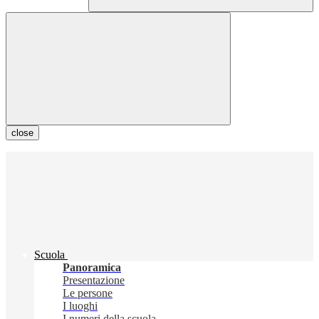
close
Scuola
Panoramica
Presentazione
Le persone
I luoghi
I numeri della scuola