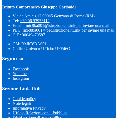
Istituto Comprensivo Giuseppe Garibaldi
Via de Amicis,12 00045 Genzano di Roma (RM)
Tel:
+39 06 93953112
Email:
rmic8ba001@istruzione.it
Link per inviare una mail
PEC:
rmic8ba001@pec.istruzione.it
Link per inviare una mail
C.F.: 90049470587
CM: RMIC8BA001
Codice Univoco Ufficio: UFF46O
Seguici su
Facebook
Youtube
Instagram
Sezione Link Utili
Cookie policy
Note legali
Informativa Privacy
Ufficio Relazioni con il Pubblico
Dichiarazione di accessibilità