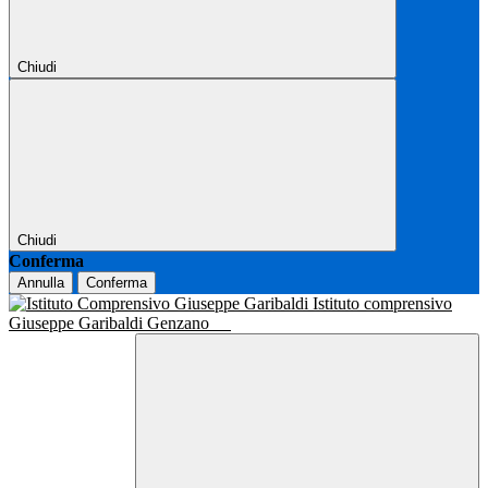
Chiudi
Chiudi
Conferma
Annulla
Conferma
Istituto comprensivo
Giuseppe Garibaldi Genzano