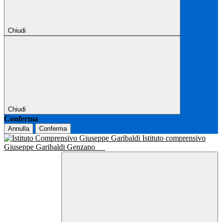
Chiudi
Chiudi
Conferma
Annulla
Conferma
Istituto comprensivo
Giuseppe Garibaldi Genzano