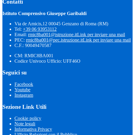
Contatti
Istituto Comprensivo Giuseppe Garibaldi
Via de Amicis,12 00045 Genzano di Roma (RM)
Tel:
+39 06 93953112
Email:
rmic8ba001@istruzione.it
Link per inviare una mail
PEC:
rmic8ba001@pec.istruzione.it
Link per inviare una mail
C.F.: 90049470587
CM: RMIC8BA001
Codice Univoco Ufficio: UFF46O
Seguici su
Facebook
Youtube
Instagram
Sezione Link Utili
Cookie policy
Note legali
Informativa Privacy
Ufficio Relazioni con il Pubblico