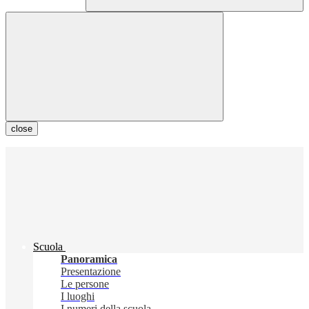
close
Scuola
Panoramica
Presentazione
Le persone
I luoghi
I numeri della scuola