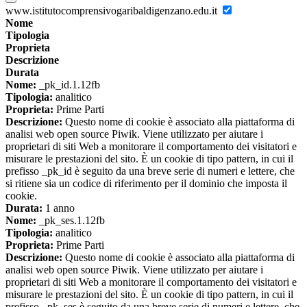
www.istitutocomprensivogaribaldigenzano.edu.it
Nome
Tipologia
Proprieta
Descrizione
Durata
Nome:
_pk_id.1.12fb
Tipologia:
analitico
Proprieta:
Prime Parti
Descrizione:
Questo nome di cookie è associato alla piattaforma di
analisi web open source Piwik. Viene utilizzato per aiutare i
proprietari di siti Web a monitorare il comportamento dei visitatori e
misurare le prestazioni del sito. È un cookie di tipo pattern, in cui il
prefisso _pk_id è seguito da una breve serie di numeri e lettere, che
si ritiene sia un codice di riferimento per il dominio che imposta il
cookie.
Durata:
1 anno
Nome:
_pk_ses.1.12fb
Tipologia:
analitico
Proprieta:
Prime Parti
Descrizione:
Questo nome di cookie è associato alla piattaforma di
analisi web open source Piwik. Viene utilizzato per aiutare i
proprietari di siti Web a monitorare il comportamento dei visitatori e
misurare le prestazioni del sito. È un cookie di tipo pattern, in cui il
prefisso _pk_ses è seguito da una breve serie di numeri e lettere, che