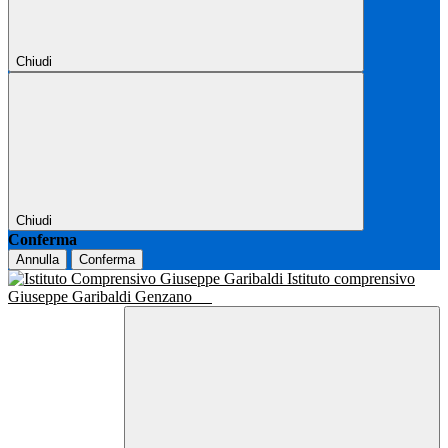
Chiudi
Chiudi
Conferma
Annulla
Conferma
Istituto comprensivo
Giuseppe Garibaldi Genzano