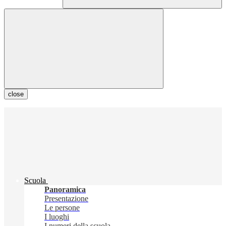
close
Scuola
Panoramica
Presentazione
Le persone
I luoghi
I numeri della scuola