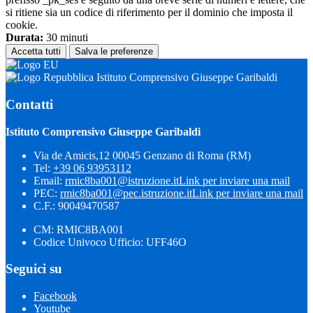
si ritiene sia un codice di riferimento per il dominio che imposta il
cookie.
Durata:
30 minuti
Accetta tutti
Salva le preferenze
Istituto Comprensivo Giuseppe Garibaldi
Contatti
Istituto Comprensivo Giuseppe Garibaldi
Via de Amicis,12 00045 Genzano di Roma (RM)
Tel:
+39 06 93953112
Email:
rmic8ba001@istruzione.it
Link per inviare una mail
PEC:
rmic8ba001@pec.istruzione.it
Link per inviare una mail
C.F.: 90049470587
CM: RMIC8BA001
Codice Univoco Ufficio: UFF46O
Seguici su
Facebook
Youtube