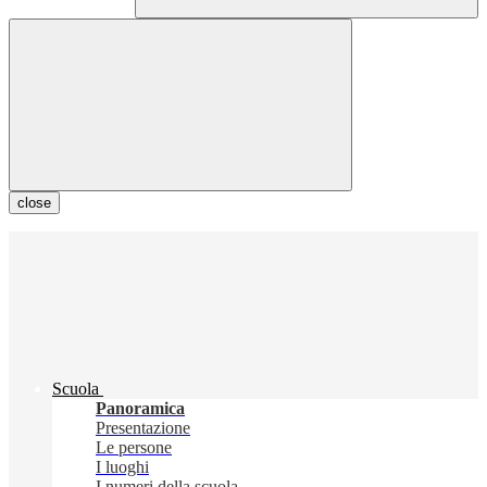
close
Scuola
Panoramica
Presentazione
Le persone
I luoghi
I numeri della scuola