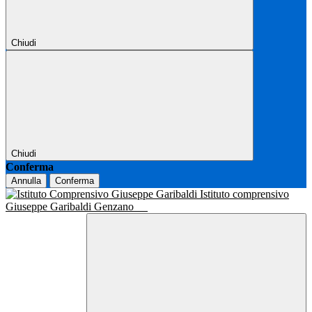
Chiudi
Chiudi
Conferma
Annulla
Conferma
Istituto comprensivo
Giuseppe Garibaldi Genzano