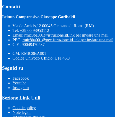
Contatti
Istituto Comprensivo Giuseppe Garibaldi
Via de Amicis,12 00045 Genzano di Roma (RM)
Tel:
+39 06 93953112
Email:
rmic8ba001@istruzione.it
Link per inviare una mail
PEC:
rmic8ba001@pec.istruzione.it
Link per inviare una mail
C.F.: 90049470587
CM: RMIC8BA001
Codice Univoco Ufficio: UFF46O
Seguici su
Facebook
Youtube
Instagram
Sezione Link Utili
Cookie policy
Note legali