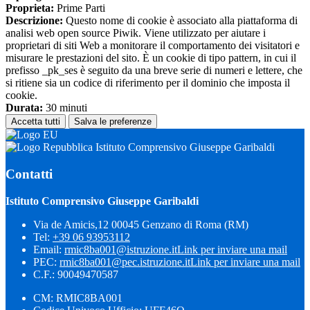
Proprieta:
Prime Parti
Descrizione:
Questo nome di cookie è associato alla piattaforma di
analisi web open source Piwik. Viene utilizzato per aiutare i
proprietari di siti Web a monitorare il comportamento dei visitatori e
misurare le prestazioni del sito. È un cookie di tipo pattern, in cui il
prefisso _pk_ses è seguito da una breve serie di numeri e lettere, che
si ritiene sia un codice di riferimento per il dominio che imposta il
cookie.
Durata:
30 minuti
Accetta tutti
Salva le preferenze
Istituto Comprensivo Giuseppe Garibaldi
Contatti
Istituto Comprensivo Giuseppe Garibaldi
Via de Amicis,12 00045 Genzano di Roma (RM)
Tel:
+39 06 93953112
Email:
rmic8ba001@istruzione.it
Link per inviare una mail
PEC:
rmic8ba001@pec.istruzione.it
Link per inviare una mail
C.F.: 90049470587
CM: RMIC8BA001