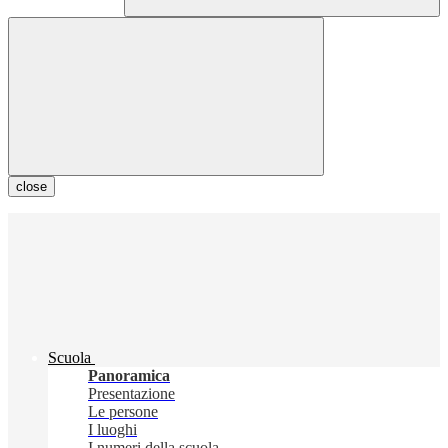
close
Scuola
Panoramica
Presentazione
Le persone
I luoghi
I numeri della scuola