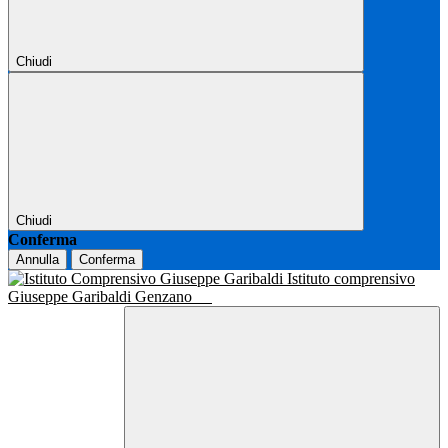
Chiudi
Chiudi
Conferma
Annulla
Conferma
Istituto comprensivo
Giuseppe Garibaldi Genzano