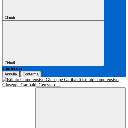
Chiudi
Chiudi
Conferma
Annulla
Conferma
Istituto comprensivo
Giuseppe Garibaldi Genzano