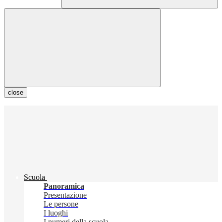
close
Scuola
Panoramica
Presentazione
Le persone
I luoghi
I numeri della scuola