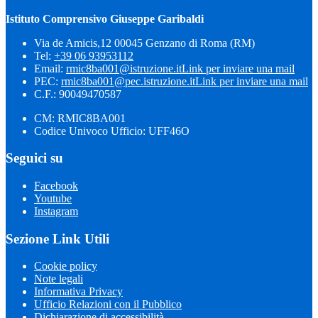
Istituto Comprensivo Giuseppe Garibaldi
Via de Amicis,12 00045 Genzano di Roma (RM)
Tel:
+39 06 93953112
Email:
rmic8ba001@istruzione.it
Link per inviare una mail
PEC:
rmic8ba001@pec.istruzione.it
Link per inviare una mail
C.F.: 90049470587
CM: RMIC8BA001
Codice Univoco Ufficio: UFF46O
Seguici su
Facebook
Youtube
Instagram
Sezione Link Utili
Cookie policy
Note legali
Informativa Privacy
Ufficio Relazioni con il Pubblico
Dichiarazione di accessibilità