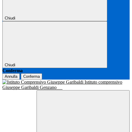
Chiudi
Chiudi
Conferma
Annulla
Conferma
Istituto comprensivo
Giuseppe Garibaldi Genzano