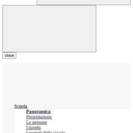
close
Scuola
Panoramica
Presentazione
Le persone
I luoghi
I numeri della scuola