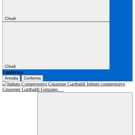
Chiudi
Chiudi
Conferma
Annulla
Conferma
Istituto comprensivo
Giuseppe Garibaldi Genzano