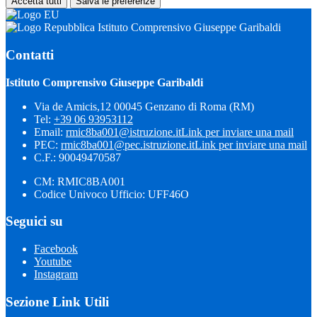
Accetta tutti
Salva le preferenze
Istituto Comprensivo Giuseppe Garibaldi
Contatti
Istituto Comprensivo Giuseppe Garibaldi
Via de Amicis,12 00045 Genzano di Roma (RM)
Tel:
+39 06 93953112
Email:
rmic8ba001@istruzione.it
Link per inviare una mail
PEC:
rmic8ba001@pec.istruzione.it
Link per inviare una mail
C.F.: 90049470587
CM: RMIC8BA001
Codice Univoco Ufficio: UFF46O
Seguici su
Facebook
Youtube
Instagram
Sezione Link Utili