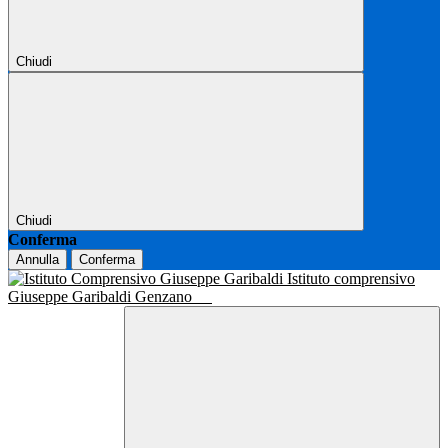
Chiudi
Chiudi
Conferma
Annulla
Conferma
Istituto comprensivo
Giuseppe Garibaldi Genzano