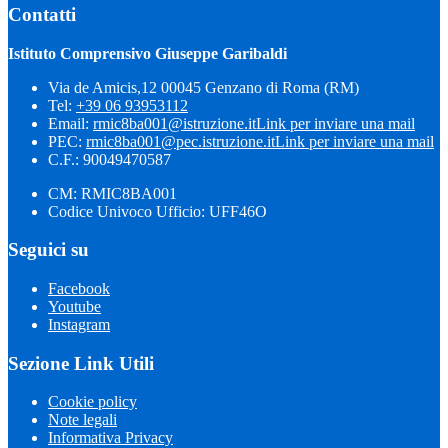
Contatti
Istituto Comprensivo Giuseppe Garibaldi
Via de Amicis,12 00045 Genzano di Roma (RM)
Tel:
+39 06 93953112
Email:
rmic8ba001@istruzione.it
Link per inviare una mail
PEC:
rmic8ba001@pec.istruzione.it
Link per inviare una mail
C.F.: 90049470587
CM: RMIC8BA001
Codice Univoco Ufficio: UFF46O
Seguici su
Facebook
Youtube
Instagram
Sezione Link Utili
Cookie policy
Note legali
Informativa Privacy