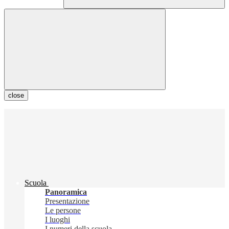
close
Scuola
Panoramica
Presentazione
Le persone
I luoghi
I numeri della scuola