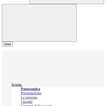
close
Scuola
Panoramica
Presentazione
Le persone
I luoghi
I numeri della scuola