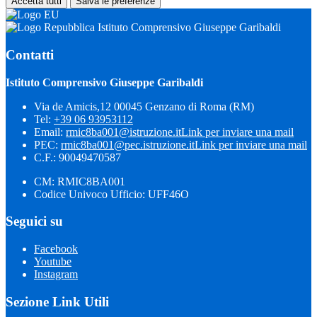
Accetta tutti
Salva le preferenze
Istituto Comprensivo Giuseppe Garibaldi
Contatti
Istituto Comprensivo Giuseppe Garibaldi
Via de Amicis,12 00045 Genzano di Roma (RM)
Tel:
+39 06 93953112
Email:
rmic8ba001@istruzione.it
Link per inviare una mail
PEC:
rmic8ba001@pec.istruzione.it
Link per inviare una mail
C.F.: 90049470587
CM: RMIC8BA001
Codice Univoco Ufficio: UFF46O
Seguici su
Facebook
Youtube
Instagram
Sezione Link Utili