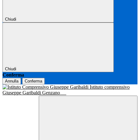
Chiudi
Chiudi
Conferma
Annulla
Conferma
Istituto comprensivo
Giuseppe Garibaldi Genzano