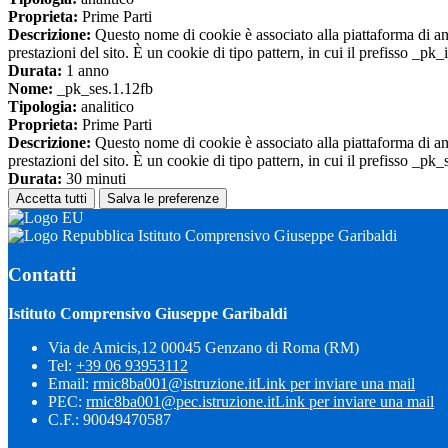
Proprieta:
Prime Parti
Descrizione:
Questo nome di cookie è associato alla piattaforma di ana
prestazioni del sito. È un cookie di tipo pattern, in cui il prefisso _pk
Durata:
1 anno
Nome:
_pk_ses.1.12fb
Tipologia:
analitico
Proprieta:
Prime Parti
Descrizione:
Questo nome di cookie è associato alla piattaforma di ana
prestazioni del sito. È un cookie di tipo pattern, in cui il prefisso _pk
Durata:
30 minuti
Accetta tutti
Salva le preferenze
Istituto Comprensivo Giuseppe Garibaldi
Contatti
Istituto Comprensivo Giuseppe Garibaldi
Via de Amicis,12 00045 Genzano di Roma (RM)
Tel:
+39 06 93953112
Email:
rmic8ba001@istruzione.it
Link per inviare una mail
PEC:
rmic8ba001@pec.istruzione.it
Link per inviare una mail
C.F.: 90049470587