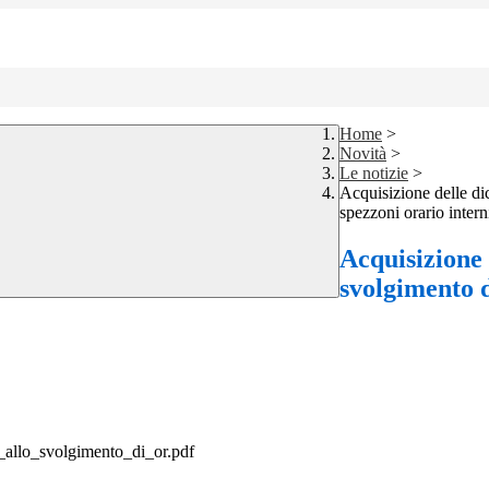
Home
>
Novità
>
Le notizie
>
Acquisizione delle dic
spezzoni orario intern
Acquisizione 
svolgimento d
__allo_svolgimento_di_or.pdf