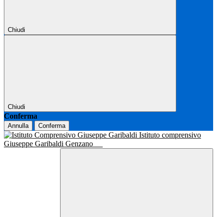
Chiudi
Chiudi
Conferma
Annulla
Conferma
Istituto comprensivo
Giuseppe Garibaldi Genzano