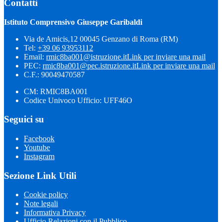
Contatti
Istituto Comprensivo Giuseppe Garibaldi
Via de Amicis,12 00045 Genzano di Roma (RM)
Tel:
+39 06 93953112
Email:
rmic8ba001@istruzione.it
Link per inviare una mail
PEC:
rmic8ba001@pec.istruzione.it
Link per inviare una mail
C.F.: 90049470587
CM: RMIC8BA001
Codice Univoco Ufficio: UFF46O
Seguici su
Facebook
Youtube
Instagram
Sezione Link Utili
Cookie policy
Note legali
Informativa Privacy
Ufficio Relazioni con il Pubblico