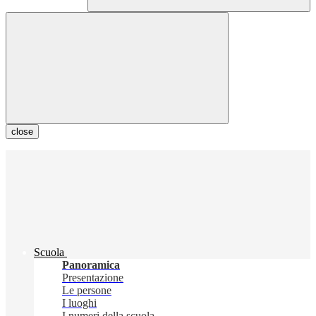
close
Scuola
Panoramica
Presentazione
Le persone
I luoghi
I numeri della scuola