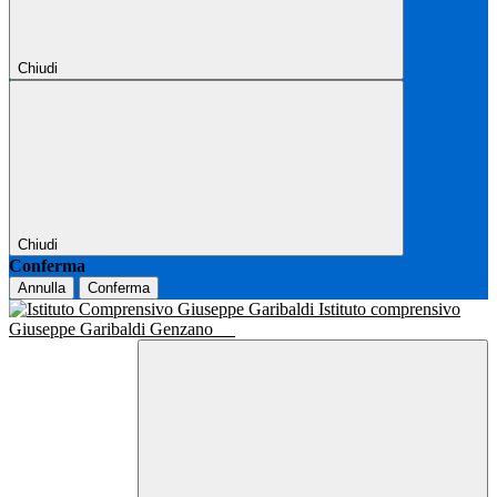
Chiudi
Chiudi
Conferma
Annulla
Conferma
Istituto comprensivo
Giuseppe Garibaldi Genzano