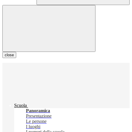
close
Scuola
Panoramica
Presentazione
Le persone
I luoghi
I numeri della scuola