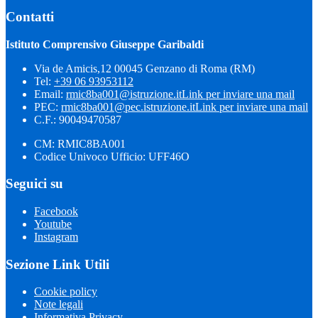
Contatti
Istituto Comprensivo Giuseppe Garibaldi
Via de Amicis,12 00045 Genzano di Roma (RM)
Tel:
+39 06 93953112
Email:
rmic8ba001@istruzione.it
Link per inviare una mail
PEC:
rmic8ba001@pec.istruzione.it
Link per inviare una mail
C.F.: 90049470587
CM: RMIC8BA001
Codice Univoco Ufficio: UFF46O
Seguici su
Facebook
Youtube
Instagram
Sezione Link Utili
Cookie policy
Note legali
Informativa Privacy