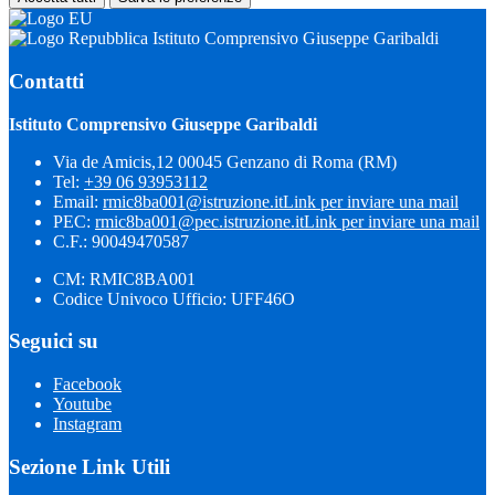
Istituto Comprensivo Giuseppe Garibaldi
Contatti
Istituto Comprensivo Giuseppe Garibaldi
Via de Amicis,12 00045 Genzano di Roma (RM)
Tel:
+39 06 93953112
Email:
rmic8ba001@istruzione.it
Link per inviare una mail
PEC:
rmic8ba001@pec.istruzione.it
Link per inviare una mail
C.F.: 90049470587
CM: RMIC8BA001
Codice Univoco Ufficio: UFF46O
Seguici su
Facebook
Youtube
Instagram
Sezione Link Utili