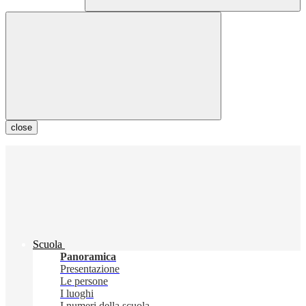
close
Scuola
Panoramica
Presentazione
Le persone
I luoghi
I numeri della scuola