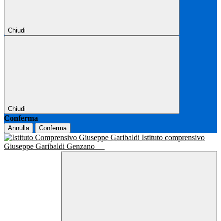
Chiudi
Chiudi
Conferma
Annulla
Conferma
Istituto comprensivo
Giuseppe Garibaldi Genzano