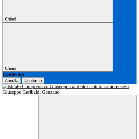
Chiudi
Chiudi
Conferma
Annulla
Conferma
Istituto comprensivo
Giuseppe Garibaldi Genzano