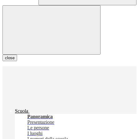
close
Scuola
Panoramica
Presentazione
Le persone
I luoghi
I numeri della scuola