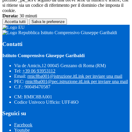
si ritiene sia un codice di riferimento per il dominio che imposta il
cookie.
Durata:
30 minuti
Accetta tutti
Salva le preferenze
Istituto Comprensivo Giuseppe Garibaldi
Contatti
Istituto Comprensivo Giuseppe Garibaldi
Via de Amicis,12 00045 Genzano di Roma (RM)
Tel:
+39 06 93953112
Email:
rmic8ba001@istruzione.it
Link per inviare una mail
PEC:
rmic8ba001@pec.istruzione.it
Link per inviare una mail
C.F.: 90049470587
CM: RMIC8BA001
Codice Univoco Ufficio: UFF46O
Seguici su
Facebook
Youtube