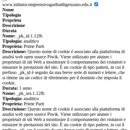
www.istitutocomprensivogaribaldigenzano.edu.it
Nome
Tipologia
Proprieta
Descrizione
Durata
Nome:
_pk_id.1.12fb
Tipologia:
analitico
Proprieta:
Prime Parti
Descrizione:
Questo nome di cookie è associato alla piattaforma di
analisi web open source Piwik. Viene utilizzato per aiutare i
proprietari di siti Web a monitorare il comportamento dei visitatori e
misurare le prestazioni del sito. È un cookie di tipo pattern, in cui il
prefisso _pk_id è seguito da una breve serie di numeri e lettere, che
si ritiene sia un codice di riferimento per il dominio che imposta il
cookie.
Durata:
1 anno
Nome:
_pk_ses.1.12fb
Tipologia:
analitico
Proprieta:
Prime Parti
Descrizione:
Questo nome di cookie è associato alla piattaforma di
analisi web open source Piwik. Viene utilizzato per aiutare i
proprietari di siti Web a monitorare il comportamento dei visitatori e
misurare le prestazioni del sito. È un cookie di tipo pattern, in cui il
prefisso _pk_ses è seguito da una breve serie di numeri e lettere, che