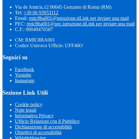
Via de Amicis,12 00045 Genzano di Roma (RM)
Tel:
+39 06 93953112
Email:
rmic8ba001@istruzione.it
Link per inviare una mail
PEC:
rmic8ba001@pec.istruzione.it
Link per inviare una mail
C.F.: 90049470587
CM: RMIC8BA001
Codice Univoco Ufficio: UFF46O
Seguici su
Facebook
Youtube
Instagram
Sezione Link Utili
Cookie policy
Note legali
Informativa Privacy
Ufficio Relazioni con il Pubblico
Dichiarazione di accessibilità
Obiettivi di accessibilità
Whistleblowing