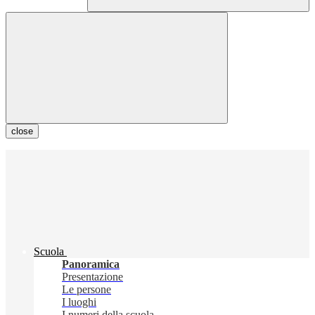
close
Scuola
Panoramica
Presentazione
Le persone
I luoghi
I numeri della scuola