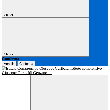
Chiudi
Chiudi
Conferma
Annulla
Conferma
Istituto comprensivo
Giuseppe Garibaldi Genzano