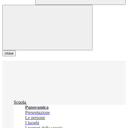
close
Scuola
Panoramica
Presentazione
Le persone
I luoghi
I numeri della scuola