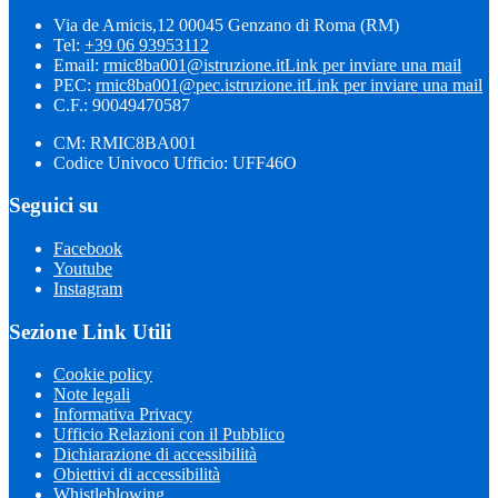
Via de Amicis,12 00045 Genzano di Roma (RM)
Tel:
+39 06 93953112
Email:
rmic8ba001@istruzione.it
Link per inviare una mail
PEC:
rmic8ba001@pec.istruzione.it
Link per inviare una mail
C.F.: 90049470587
CM: RMIC8BA001
Codice Univoco Ufficio: UFF46O
Seguici su
Facebook
Youtube
Instagram
Sezione Link Utili
Cookie policy
Note legali
Informativa Privacy
Ufficio Relazioni con il Pubblico
Dichiarazione di accessibilità
Obiettivi di accessibilità
Whistleblowing