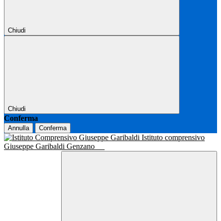
Chiudi
Chiudi
Conferma
Annulla
Conferma
Istituto comprensivo
Giuseppe Garibaldi Genzano