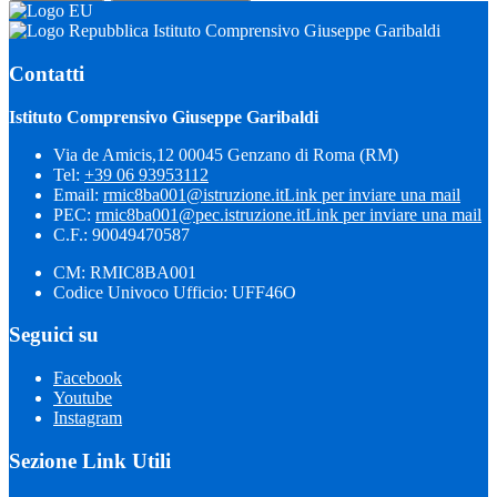
Istituto Comprensivo Giuseppe Garibaldi
Contatti
Istituto Comprensivo Giuseppe Garibaldi
Via de Amicis,12 00045 Genzano di Roma (RM)
Tel:
+39 06 93953112
Email:
rmic8ba001@istruzione.it
Link per inviare una mail
PEC:
rmic8ba001@pec.istruzione.it
Link per inviare una mail
C.F.: 90049470587
CM: RMIC8BA001
Codice Univoco Ufficio: UFF46O
Seguici su
Facebook
Youtube
Instagram
Sezione Link Utili