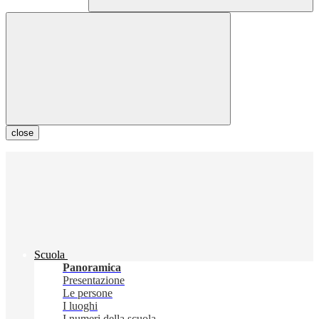
close
Scuola
Panoramica
Presentazione
Le persone
I luoghi
I numeri della scuola