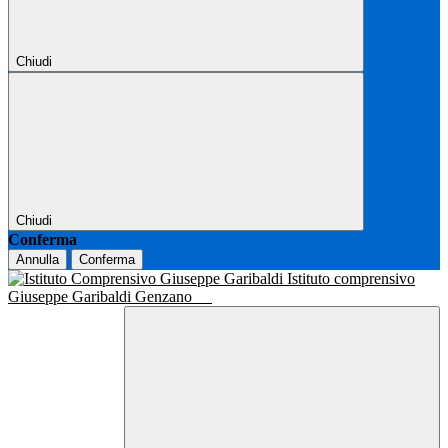
Chiudi
Chiudi
Conferma
Annulla
Conferma
Istituto comprensivo
Giuseppe Garibaldi Genzano