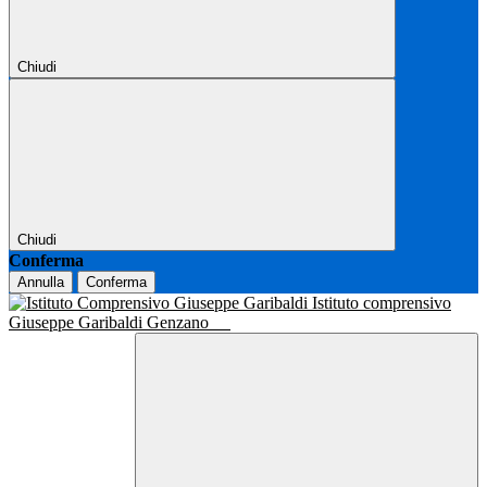
Chiudi
Chiudi
Conferma
Annulla
Conferma
Istituto comprensivo
Giuseppe Garibaldi Genzano