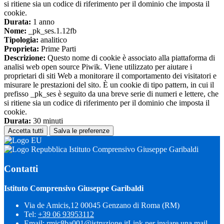
si ritiene sia un codice di riferimento per il dominio che imposta il
cookie.
Durata:
1 anno
Nome:
_pk_ses.1.12fb
Tipologia:
analitico
Proprieta:
Prime Parti
Descrizione:
Questo nome di cookie è associato alla piattaforma di
analisi web open source Piwik. Viene utilizzato per aiutare i
proprietari di siti Web a monitorare il comportamento dei visitatori e
misurare le prestazioni del sito. È un cookie di tipo pattern, in cui il
prefisso _pk_ses è seguito da una breve serie di numeri e lettere, che
si ritiene sia un codice di riferimento per il dominio che imposta il
cookie.
Durata:
30 minuti
Accetta tutti
Salva le preferenze
Istituto Comprensivo Giuseppe Garibaldi
Contatti
Istituto Comprensivo Giuseppe Garibaldi
Via de Amicis,12 00045 Genzano di Roma (RM)
Tel:
+39 06 93953112
Email:
rmic8ba001@istruzione.it
Link per inviare una mail