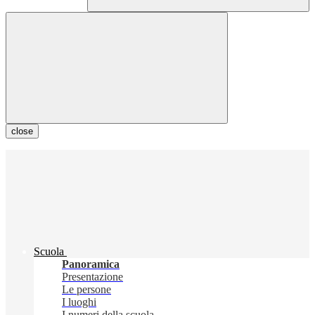
close
Scuola
Panoramica
Presentazione
Le persone
I luoghi
I numeri della scuola