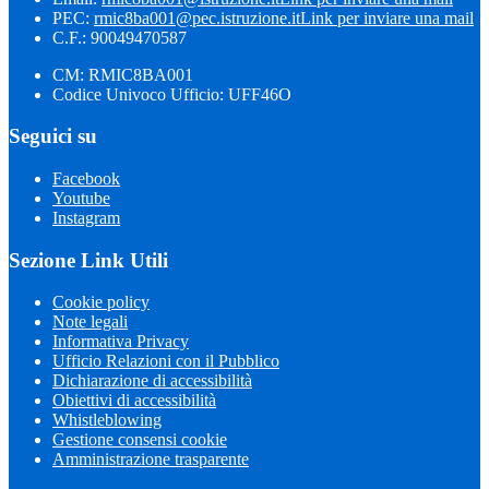
PEC:
rmic8ba001@pec.istruzione.it
Link per inviare una mail
C.F.: 90049470587
CM: RMIC8BA001
Codice Univoco Ufficio: UFF46O
Seguici su
Facebook
Youtube
Instagram
Sezione Link Utili
Cookie policy
Note legali
Informativa Privacy
Ufficio Relazioni con il Pubblico
Dichiarazione di accessibilità
Obiettivi di accessibilità
Whistleblowing
Gestione consensi cookie
Amministrazione trasparente