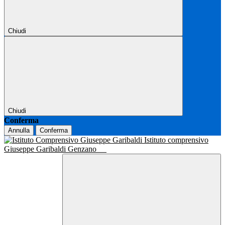
Chiudi
Chiudi
Conferma
Annulla
Conferma
Istituto comprensivo
Giuseppe Garibaldi Genzano