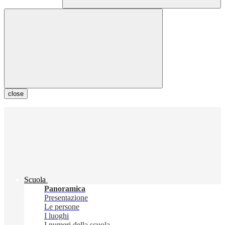
close
Scuola
Panoramica
Presentazione
Le persone
I luoghi
I numeri della scuola