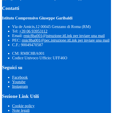
Contatti
Istituto Comprensivo Giuseppe Garibaldi
Via de Amicis,12 00045 Genzano di Roma (RM)
Tel:
+39 06 93953112
Email:
rmic8ba001@istruzione.it
Link per inviare una mail
PEC:
rmic8ba001@pec.istruzione.it
Link per inviare una mail
C.F.: 90049470587
CM: RMIC8BA001
Codice Univoco Ufficio: UFF46O
Seguici su
Facebook
Youtube
Instagram
Sezione Link Utili
Cookie policy
Note legali