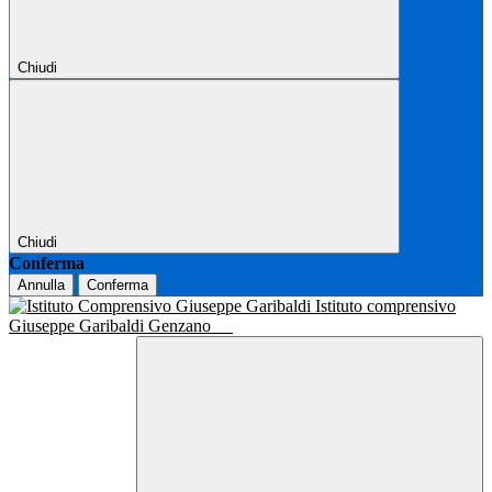
Chiudi
Chiudi
Conferma
Annulla
Conferma
Istituto comprensivo
Giuseppe Garibaldi Genzano