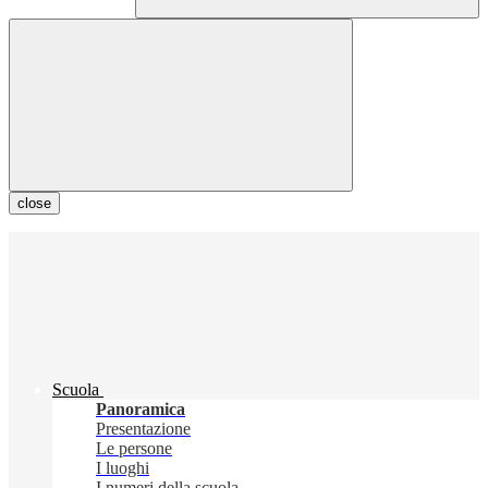
close
Scuola
Panoramica
Presentazione
Le persone
I luoghi
I numeri della scuola