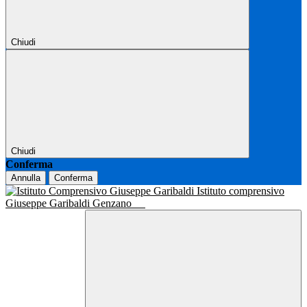
Chiudi
Chiudi
Conferma
Annulla
Conferma
Istituto comprensivo
Giuseppe Garibaldi Genzano