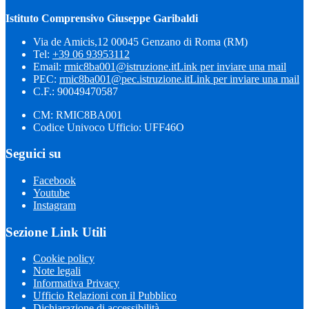
Istituto Comprensivo Giuseppe Garibaldi
Via de Amicis,12 00045 Genzano di Roma (RM)
Tel:
+39 06 93953112
Email:
rmic8ba001@istruzione.it
Link per inviare una mail
PEC:
rmic8ba001@pec.istruzione.it
Link per inviare una mail
C.F.: 90049470587
CM: RMIC8BA001
Codice Univoco Ufficio: UFF46O
Seguici su
Facebook
Youtube
Instagram
Sezione Link Utili
Cookie policy
Note legali
Informativa Privacy
Ufficio Relazioni con il Pubblico
Dichiarazione di accessibilità