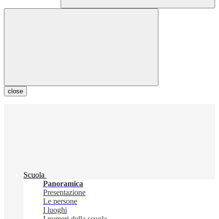
close
Scuola
Panoramica
Presentazione
Le persone
I luoghi
I numeri della scuola