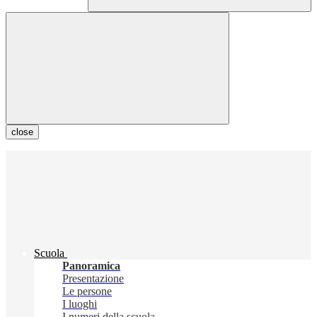
close
Scuola
Panoramica
Presentazione
Le persone
I luoghi
I numeri della scuola