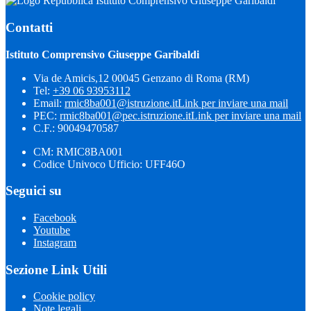
Istituto Comprensivo Giuseppe Garibaldi
Contatti
Istituto Comprensivo Giuseppe Garibaldi
Via de Amicis,12 00045 Genzano di Roma (RM)
Tel:
+39 06 93953112
Email:
rmic8ba001@istruzione.it
Link per inviare una mail
PEC:
rmic8ba001@pec.istruzione.it
Link per inviare una mail
C.F.: 90049470587
CM: RMIC8BA001
Codice Univoco Ufficio: UFF46O
Seguici su
Facebook
Youtube
Instagram
Sezione Link Utili
Cookie policy
Note legali