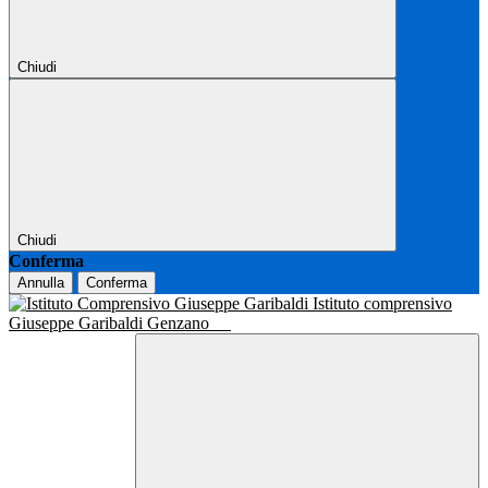
Chiudi
Chiudi
Conferma
Annulla
Conferma
Istituto comprensivo
Giuseppe Garibaldi Genzano