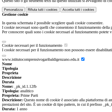
Questo sito o gli strumenti terzi da questo utilizzati si avvalgono di coo
Personalizza
Rifiuta tutti
i cookies
Accetta tutti
i cookies
Gestione cookie
In questa schermata è possibile scegliere quali cookie consentire.
I cookie necessari sono quelli che consentono il funzionamento della pi
Per conoscere quali sono i cookie necessari al funzionamento potete v
Cookie necessari per il funzionamento
I cookie necessari per il funzionamento non possono essere disabilitati.
www.istitutocomprensivogaribaldigenzano.edu.it
Nome
Tipologia
Proprieta
Descrizione
Durata
Nome:
_pk_id.1.12fb
Tipologia:
analitico
Proprieta:
Prime Parti
Descrizione:
Questo nome di cookie è associato alla piattaforma di ana
prestazioni del sito. È un cookie di tipo pattern, in cui il prefisso _pk
Durata:
1 anno