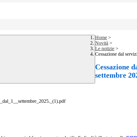
Home
>
Novità
>
Le notizie
>
Cessazione dal serviz
Cessazione da
settembre 20
o_dal_1__settembre_2025._(1).pdf