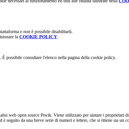
kie necessari al funzionamento ed utili alle finalità illustrate nella
COO
attaforma e non è possibile disabilitarli.
isionare la
COOKIE POLICY
.
 È possibile consultare l'elenco nella pagina della cookie policy.
lisi web open source Piwik. Viene utilizzato per aiutare i proprietari di
_id è seguito da una breve serie di numeri e lettere, che si ritiene sia un 