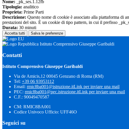
Nome:
_pk_ses.1.12fb
Tipologia:
analitico
Proprieta:
Prime Parti
Descrizione:
Questo nome di cookie è associato alla piattaforma di ana
prestazioni del sito. È un cookie di tipo pattern, in cui il prefisso _pk
Durata:
30 minuti
Accetta tutti
Salva le preferenze
Istituto Comprensivo Giuseppe Garibaldi
Contatti
Istituto Comprensivo Giuseppe Garibaldi
Via de Amicis,12 00045 Genzano di Roma (RM)
Tel:
+39 06 93953112
Email:
rmic8ba001@istruzione.it
Link per inviare una mail
PEC:
rmic8ba001@pec.istruzione.it
Link per inviare una mail
C.F.: 90049470587
CM: RMIC8BA001
Codice Univoco Ufficio: UFF46O
Seguici su