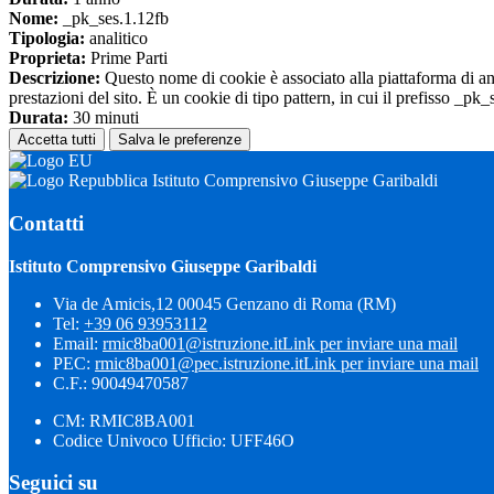
Nome:
_pk_ses.1.12fb
Tipologia:
analitico
Proprieta:
Prime Parti
Descrizione:
Questo nome di cookie è associato alla piattaforma di ana
prestazioni del sito. È un cookie di tipo pattern, in cui il prefisso _pk
Durata:
30 minuti
Accetta tutti
Salva le preferenze
Istituto Comprensivo Giuseppe Garibaldi
Contatti
Istituto Comprensivo Giuseppe Garibaldi
Via de Amicis,12 00045 Genzano di Roma (RM)
Tel:
+39 06 93953112
Email:
rmic8ba001@istruzione.it
Link per inviare una mail
PEC:
rmic8ba001@pec.istruzione.it
Link per inviare una mail
C.F.: 90049470587
CM: RMIC8BA001
Codice Univoco Ufficio: UFF46O
Seguici su