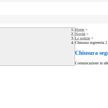
Home
>
Novità
>
Le notizie
>
Chiusura segreteria 2 
Chiusura segr
Comunicazione in al