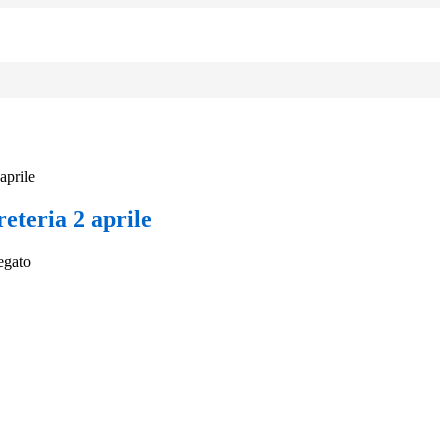
aprile
eteria 2 aprile
legato