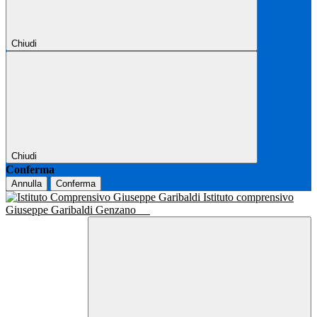
Chiudi
Chiudi
Conferma
Annulla
Conferma
Istituto comprensivo
Giuseppe Garibaldi Genzano