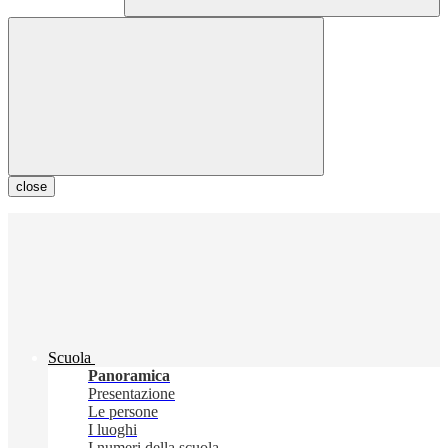
close
Scuola
Panoramica
Presentazione
Le persone
I luoghi
I numeri della scuola