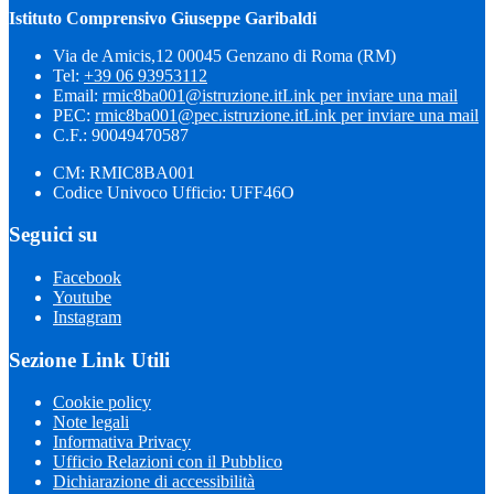
Istituto Comprensivo Giuseppe Garibaldi
Via de Amicis,12 00045 Genzano di Roma (RM)
Tel:
+39 06 93953112
Email:
rmic8ba001@istruzione.it
Link per inviare una mail
PEC:
rmic8ba001@pec.istruzione.it
Link per inviare una mail
C.F.: 90049470587
CM: RMIC8BA001
Codice Univoco Ufficio: UFF46O
Seguici su
Facebook
Youtube
Instagram
Sezione Link Utili
Cookie policy
Note legali
Informativa Privacy
Ufficio Relazioni con il Pubblico
Dichiarazione di accessibilità