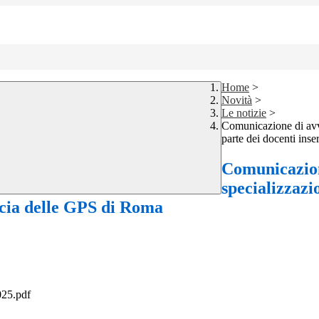
Home
>
Novità
>
Le notizie
>
Comunicazione di avve
parte dei docenti ins
Comunicazion
specializzazi
ascia delle GPS di Roma
25.pdf