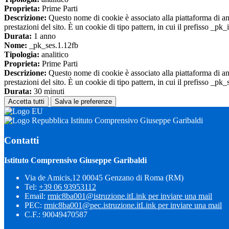
Proprieta:
Prime Parti
Descrizione:
Questo nome di cookie è associato alla piattaforma di ana
prestazioni del sito. È un cookie di tipo pattern, in cui il prefisso _pk
Durata:
1 anno
Nome:
_pk_ses.1.12fb
Tipologia:
analitico
Proprieta:
Prime Parti
Descrizione:
Questo nome di cookie è associato alla piattaforma di ana
prestazioni del sito. È un cookie di tipo pattern, in cui il prefisso _pk
Durata:
30 minuti
Accetta tutti
Salva le preferenze
Istituto Comprensivo Giuseppe Garibaldi
Contatti
Istituto Comprensivo Giuseppe Garibaldi
Via de Amicis,12 00045 Genzano di Roma (RM)
Tel:
+39 06 93953112
Email:
rmic8ba001@istruzione.it
Link per inviare una mail
PEC:
rmic8ba001@pec.istruzione.it
Link per inviare una mail
C.F.: 90049470587