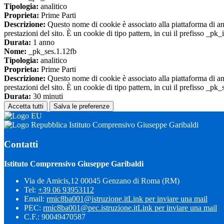
Tipologia:
analitico
Proprieta:
Prime Parti
Descrizione:
Questo nome di cookie è associato alla piattaforma di ana
prestazioni del sito. È un cookie di tipo pattern, in cui il prefisso _pk
Durata:
1 anno
Nome:
_pk_ses.1.12fb
Tipologia:
analitico
Proprieta:
Prime Parti
Descrizione:
Questo nome di cookie è associato alla piattaforma di ana
prestazioni del sito. È un cookie di tipo pattern, in cui il prefisso _pk
Durata:
30 minuti
Accetta tutti
Salva le preferenze
Istituto Comprensivo Giuseppe Garibaldi
Contatti
Istituto Comprensivo Giuseppe Garibaldi
Via de Amicis,12 00045 Genzano di Roma (RM)
Tel:
+39 06 93953112
Email:
rmic8ba001@istruzione.it
Link per inviare una mail
PEC:
rmic8ba001@pec.istruzione.it
Link per inviare una mail
C.F.: 90049470587