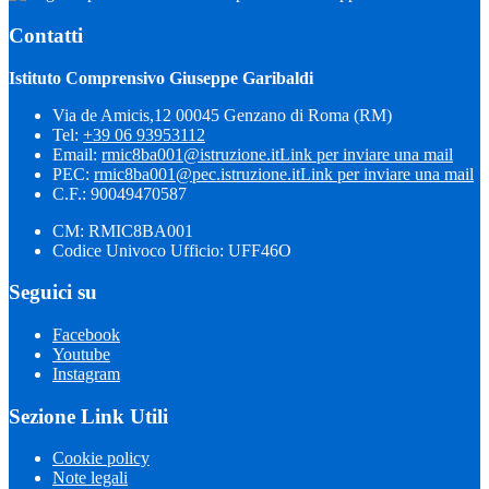
Contatti
Istituto Comprensivo Giuseppe Garibaldi
Via de Amicis,12 00045 Genzano di Roma (RM)
Tel:
+39 06 93953112
Email:
rmic8ba001@istruzione.it
Link per inviare una mail
PEC:
rmic8ba001@pec.istruzione.it
Link per inviare una mail
C.F.: 90049470587
CM: RMIC8BA001
Codice Univoco Ufficio: UFF46O
Seguici su
Facebook
Youtube
Instagram
Sezione Link Utili
Cookie policy
Note legali