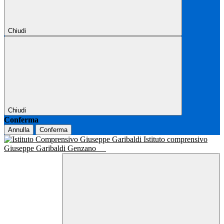
Chiudi
Chiudi
Conferma
Annulla
Conferma
Istituto comprensivo
Giuseppe Garibaldi Genzano