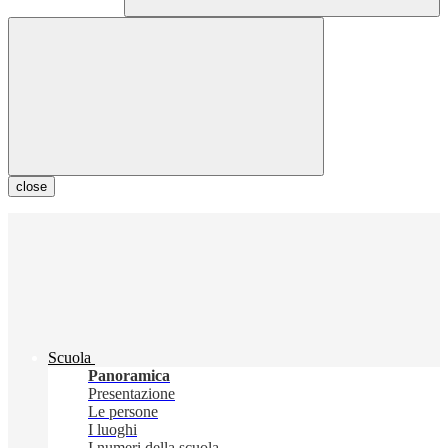
close
Scuola
Panoramica
Presentazione
Le persone
I luoghi
I numeri della scuola