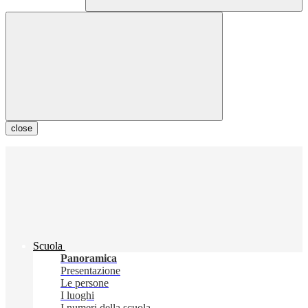
close
Scuola
Panoramica
Presentazione
Le persone
I luoghi
I numeri della scuola