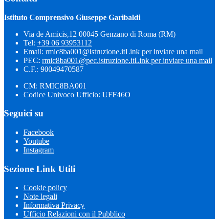
Istituto Comprensivo Giuseppe Garibaldi
Via de Amicis,12 00045 Genzano di Roma (RM)
Tel:
+39 06 93953112
Email:
rmic8ba001@istruzione.it
Link per inviare una mail
PEC:
rmic8ba001@pec.istruzione.it
Link per inviare una mail
C.F.: 90049470587
CM: RMIC8BA001
Codice Univoco Ufficio: UFF46O
Seguici su
Facebook
Youtube
Instagram
Sezione Link Utili
Cookie policy
Note legali
Informativa Privacy
Ufficio Relazioni con il Pubblico