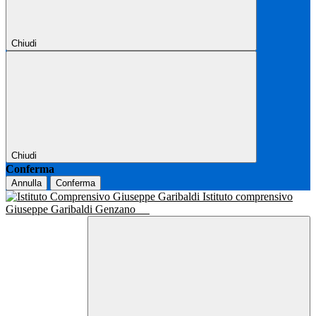
Chiudi
Chiudi
Conferma
Annulla
Conferma
Istituto comprensivo
Giuseppe Garibaldi Genzano