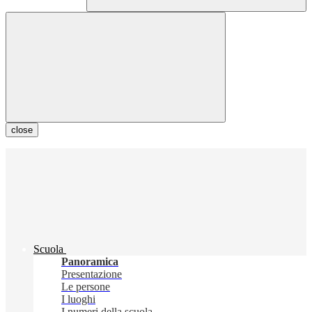
close
Scuola
Panoramica
Presentazione
Le persone
I luoghi
I numeri della scuola