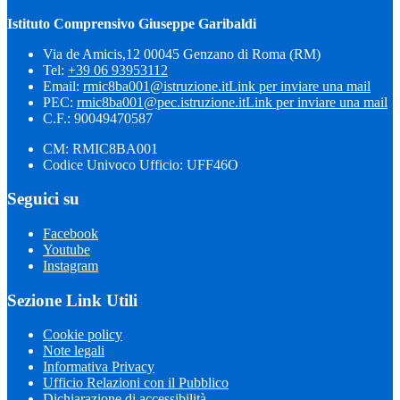
Istituto Comprensivo Giuseppe Garibaldi
Via de Amicis,12 00045 Genzano di Roma (RM)
Tel:
+39 06 93953112
Email:
rmic8ba001@istruzione.it
Link per inviare una mail
PEC:
rmic8ba001@pec.istruzione.it
Link per inviare una mail
C.F.: 90049470587
CM: RMIC8BA001
Codice Univoco Ufficio: UFF46O
Seguici su
Facebook
Youtube
Instagram
Sezione Link Utili
Cookie policy
Note legali
Informativa Privacy
Ufficio Relazioni con il Pubblico
Dichiarazione di accessibilità