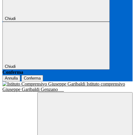
Chiudi
Chiudi
Conferma
Annulla
Conferma
Istituto comprensivo
Giuseppe Garibaldi Genzano