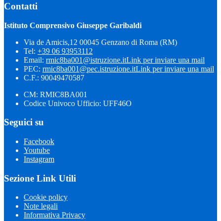
Contatti
Istituto Comprensivo Giuseppe Garibaldi
Via de Amicis,12 00045 Genzano di Roma (RM)
Tel:
+39 06 93953112
Email:
rmic8ba001@istruzione.it
Link per inviare una mail
PEC:
rmic8ba001@pec.istruzione.it
Link per inviare una mail
C.F.: 90049470587
CM: RMIC8BA001
Codice Univoco Ufficio: UFF46O
Seguici su
Facebook
Youtube
Instagram
Sezione Link Utili
Cookie policy
Note legali
Informativa Privacy