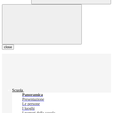
close
Scuola
Panoramica
Presentazione
Le persone
I luoghi
I numeri della scuola