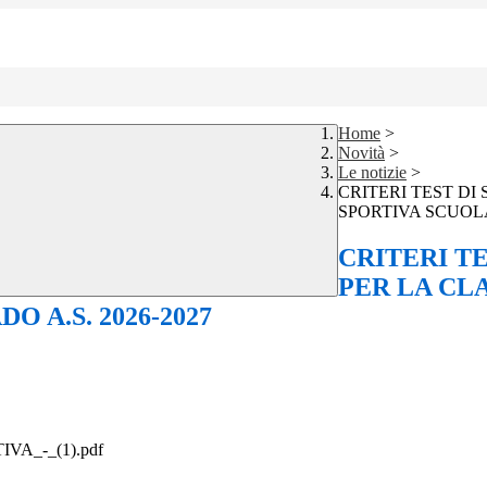
Home
>
Novità
>
Le notizie
>
CRITERI TEST DI
SPORTIVA SCUOLA
CRITERI T
PER LA CL
 A.S. 2026-2027
VA_-_(1).pdf