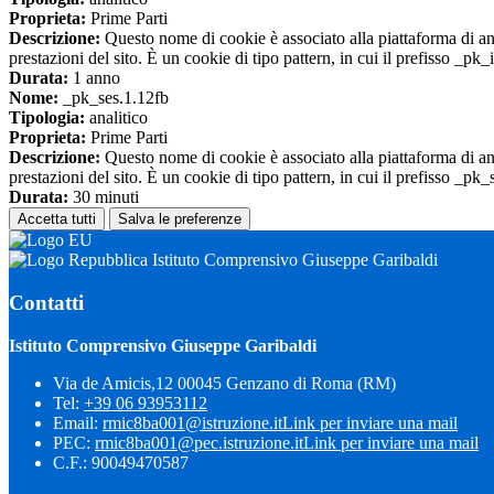
Proprieta:
Prime Parti
Descrizione:
Questo nome di cookie è associato alla piattaforma di ana
prestazioni del sito. È un cookie di tipo pattern, in cui il prefisso _pk
Durata:
1 anno
Nome:
_pk_ses.1.12fb
Tipologia:
analitico
Proprieta:
Prime Parti
Descrizione:
Questo nome di cookie è associato alla piattaforma di ana
prestazioni del sito. È un cookie di tipo pattern, in cui il prefisso _pk
Durata:
30 minuti
Accetta tutti
Salva le preferenze
Istituto Comprensivo Giuseppe Garibaldi
Contatti
Istituto Comprensivo Giuseppe Garibaldi
Via de Amicis,12 00045 Genzano di Roma (RM)
Tel:
+39 06 93953112
Email:
rmic8ba001@istruzione.it
Link per inviare una mail
PEC:
rmic8ba001@pec.istruzione.it
Link per inviare una mail
C.F.: 90049470587